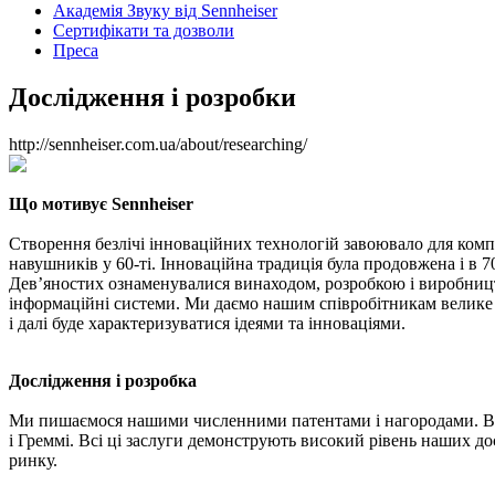
Академія Звуку від Sennheiser
Сертифікати та дозволи
Преса
Дослідження і розробки
http://sennheiser.com.ua/about/researching/
Що мотивує Sennheiser
Створення безлічі інноваційних технологій завоювало для компа
навушників у
60-ті.
Інноваційна традиція була продовжена і в
7
Дев’яностих ознаменувалися винаходом, розробкою і виробництв
інформаційні системи.
Ми даємо нашим співробітникам велике п
і далі буде характеризуватися ідеями та інноваціями.
Дослідження і розробка
Ми пишаємося нашими численними патентами і нагородами.
В
і Греммі.
Всі ці заслуги демонструють високий рівень наших дос
ринку
.