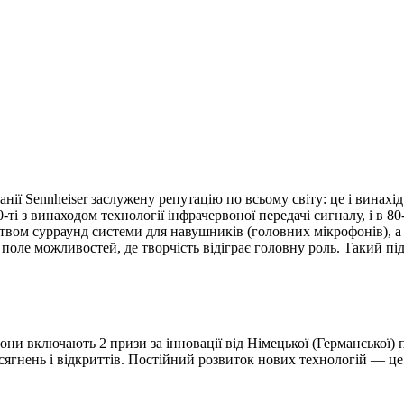
нії Sennheiser заслужену репутацію по всьому світу: це і винахі
0-ті
з винаходом технології інфрачервоної передачі сигналу, і в
80
ом сурраунд системи для навушників (головних мікрофонів), а в
оле можливостей, де творчість відіграє головну роль.
Такий під
они включають 2 призи за інновації від Німецької (Германської)
ягнень і відкриттів.
Постійний розвиток нових технологій — це