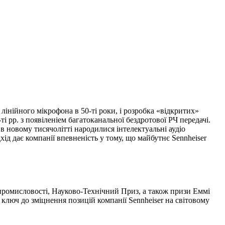
д лінійного мікрофона в
50-ті
роки, і розробка «відкритих»
-ті
рр. з появіленіем багатоканальної бездротової РЧ передачі.
 новому тисячолітті народилися інтелектуальні аудіо
хід дає компанії впевненість у тому, що майбутнє Sennheiser
 промисловості,
Науково-Технічний
Приз, а також призи Еммі
 ключ до зміцнення позицій
компанії Sennheiser
на світовому