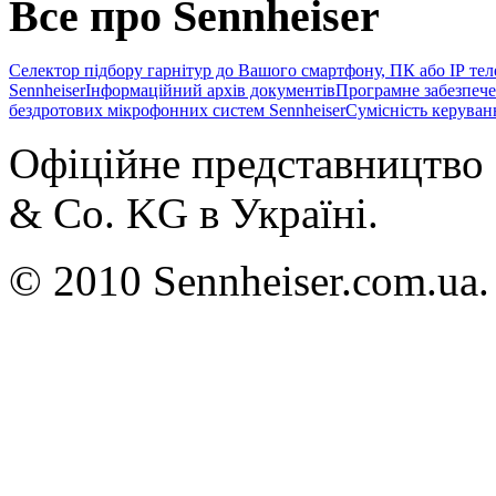
Все про Sennheiser
Селектор підбору гарнітур до Вашого смартфону, ПК або IP те
Sennheiser
Інформаційний архів документів
Програмне забезпече
бездротових мікрофонних систем Sennheiser
Сумісність керуван
Офіційне представництво 
& Co. KG в Україні.
© 2010 Sennheiser.com.ua.