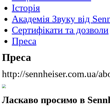
Історія
Академія Звуку від Senn
Сертифікати та дозволи
Преса
Преса
http://sennheiser.com.ua/ab
Ласкаво просимо
в
Sennh