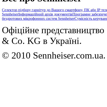
Селектор підбору гарнітур до Вашого смартфону, ПК або IP те
Sennheiser
Інформаційний архів документів
Програмне забезпече
бездротових мікрофонних систем Sennheiser
Сумісність керуван
Офіційне представництво 
& Co. KG в Україні.
© 2010 Sennheiser.com.ua.