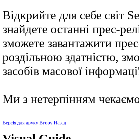
Відкрийте
для
себе
світ
Se
знайдете
останні
прес-рел
зможете
завантажити
прес
роздільною здатністю
,
зм
засобів масової інформаці
Ми з нетерпінням чекаєм
Версія для друку
Вгору
Назад
Visual Guide