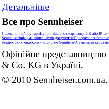
Детальніше
Все про Sennheiser
Селектор підбору гарнітур до Вашого смартфону, ПК або IP те
Sennheiser
Інформаційний архів документів
Програмне забезпече
бездротових мікрофонних систем Sennheiser
Сумісність керуван
Офіційне представництво 
& Co. KG в Україні.
© 2010 Sennheiser.com.ua.