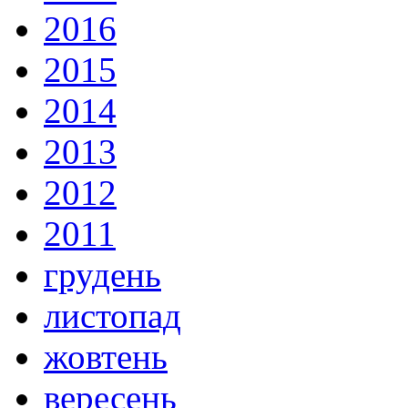
2016
2015
2014
2013
2012
2011
грудень
листопад
жовтень
вересень