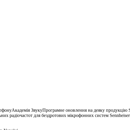
елефонуАкадемія ЗвукуПрограмне оновлення на деяку продукцію 
них радіочастот для бездротових мікрофонних систем Sennheiser